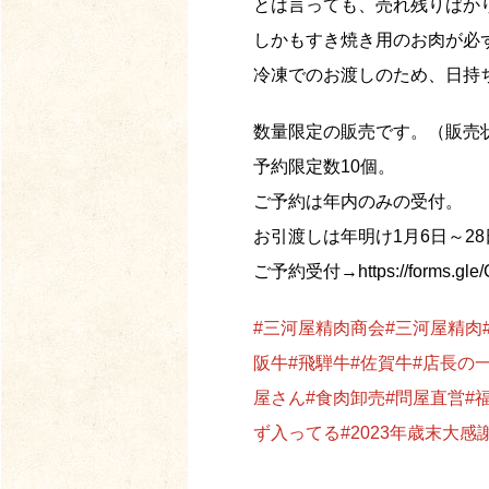
とは言っても、売れ残りばか
しかもすき焼き用のお肉が必
冷凍でのお渡しのため、日持
数量限定の販売です。（販売
予約限定数10個。
ご予約は年内のみの受付。
お引渡しは年明け1月6日～2
ご予約受付→https://forms.gle
#三河屋精肉商会
#三河屋精肉
阪牛
#飛騨牛
#佐賀牛
#店長の
屋さん
#食肉卸売
#問屋直営
#福
ず入ってる
#2023年歳末大感