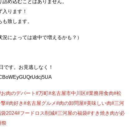
り詰め込むことはありません。
ず入ります！
ちも致します。
状況によっては途中で増えるかも？）
8日です。お見逃しなく！
/CBoWEyGUQrUdcj5UA
#お肉のデパート
#万町
#名古屋市中川区
#業務用食肉
#松
一撃
#肉好き
#名古屋グルメ
#肉の卸問屋
#美味しい肉
#三河
袋2024
#フードロス削減
#三河屋の福袋
#すき焼き肉が必
謝祭