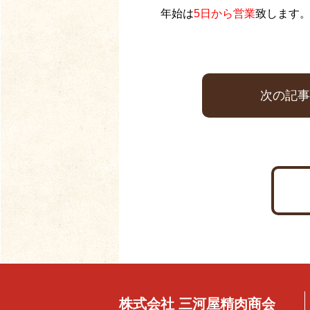
年始は
5
日から営業
致します
次の記事
株式会社 三河屋精肉商会