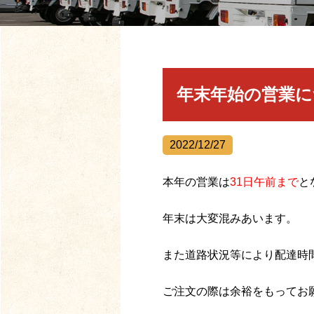
年末年始の営業に
2022/12/27
本年の営業は
31
日午前まで
と
年末は大変混みあいます。
また道路状況等により配達時
ご注文の際は余裕をもってお