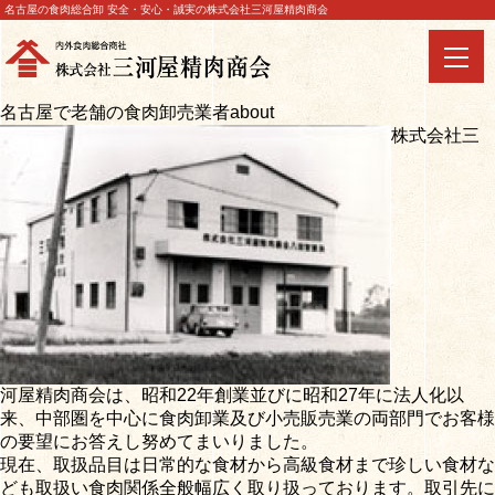
名古屋の食肉総合卸 安全・安心・誠実の株式会社三河屋精肉商会
名古屋で老舗の食肉卸売業者
about
株式会社三
河屋精肉商会は、昭和22年創業並びに昭和27年に法人化以
来、中部圏を中心に食肉卸業及び小売販売業の両部門でお客様
の要望にお答えし努めてまいりました。
現在、取扱品目は日常的な食材から高級食材まで珍しい食材な
ども取扱い食肉関係全般幅広く取り扱っております。取引先に